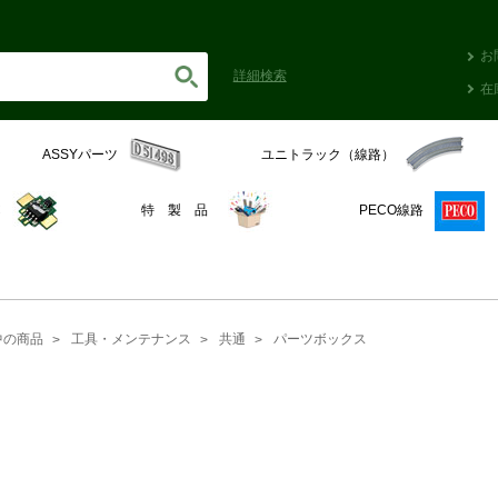
お
詳細
検索
在
ASSYパーツ
ユニトラック（線路）
C
特 製 品
PECO線路
中の商品
工具・メンテナンス
共通
パーツボックス