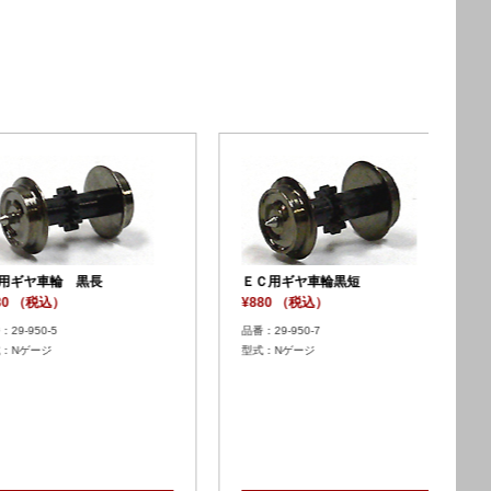
ＥＣ
¥1,
車集電板１４０１２
ＥＣ用台車集電板４６４１
品番：
税込）
¥880 （税込）
型
2-1
品番：29-952-2
ゲージ
型式：Nゲージ