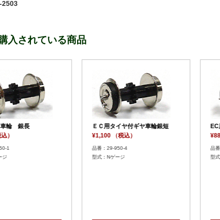
2503
購入されている商品
黒短
ＥＣ用タイヤ付ギヤ車輪黒短
ＥＣ用台
¥1,100 （税込）
¥880 （
品番：29-950-8
品番：29-95
型式：Nゲージ
型式：N