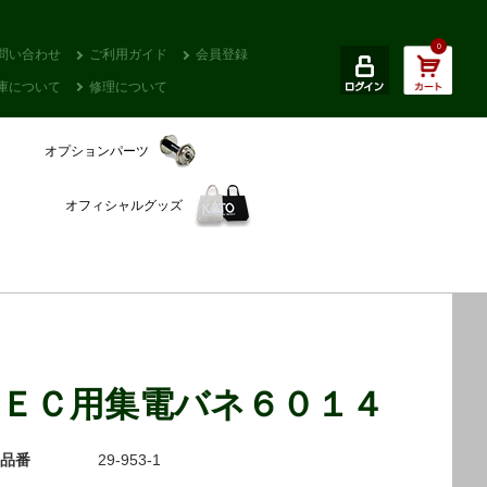
0
問い合わせ
ご利用ガイド
会員登録
庫について
修理について
オプションパーツ
オフィシャルグッズ
ＥＣ用集電バネ６０１４
品番
29-953-1