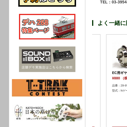
TEL：03-3954-
よく一緒に
輪銀短
EC用ギヤ車輪 黒長
ＥＣ用ギヤ車輪
¥880 （税込）
¥880 （税込）
品番：29-950-5
品番：29-950-7
型式：Nゲージ
型式：Nゲージ