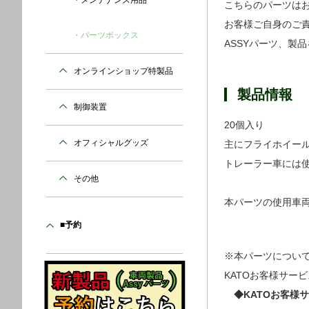
メンテナンス用品
こちらのパーツは
お客様ご自身のご
パーツボックス
ASSYパーツ、製
オンラインショップ特製品
製品情報
制御装置
20個入り
オフィシャルグッズ
主にフライホイー
トレーラー車には
その他
本パーツの使用車両例
■予約
※本パーツについ
KATOお客様サー
◆KATOお客様