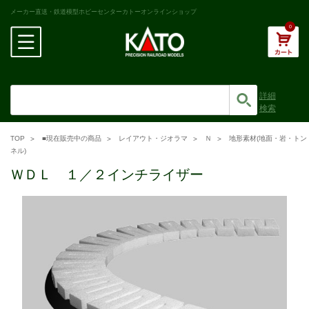
メーカー直送・鉄道模型ホビーセンターカトーオンラインショップ
0
詳細
検索
TOP
■現在販売中の商品
レイアウト・ジオラマ
Ｎ
地形素材(地面・岩・トン
ネル)
ＷＤＬ １／２インチライザー