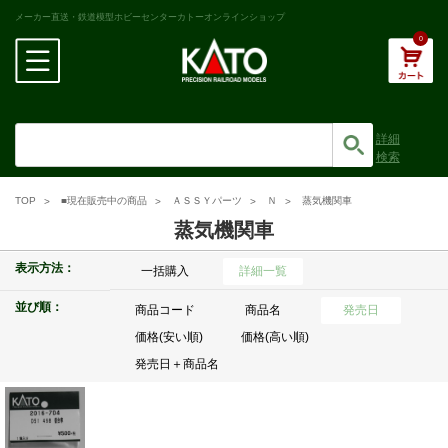
メーカー直送・鉄道模型ホビーセンターカトーオンラインショップ
0
詳細
検索
TOP
■現在販売中の商品
ＡＳＳＹパーツ
Ｎ
蒸気機関車
蒸気機関車
表示方法：
一括購入
詳細一覧
並び順：
商品コード
商品名
発売日
価格(安い順)
価格(高い順)
発売日＋商品名