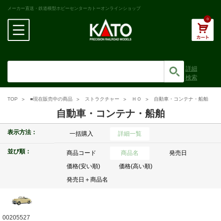
メーカー直送・鉄道模型ホビーセンターカトーオンラインショップ
0
詳細
検索
TOP
■現在販売中の商品
ストラクチャー
ＨＯ
自動車・コンテナ・船舶
自動車・コンテナ・船舶
表示方法：
一括購入
詳細一覧
並び順：
商品コード
商品名
発売日
価格(安い順)
価格(高い順)
発売日＋商品名
00205527