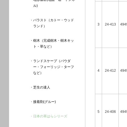
ル)
バラスト（カトー・ウッド
3
24-413
494
ランド）
樹木（完成樹木・樹木キッ
ト・草など）
ランドスケープ（パウダ
ー・フォーリッジ・ターフ
4
24-412
494
など）
芝生の達人
接着剤(グルー)
5
24-406
494
日本の草はらシリーズ