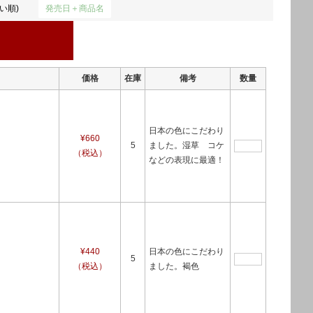
い順)
発売日＋商品名
価格
在庫
備考
数量
日本の色にこだわり
¥660
5
ました。湿草 コケ
（税込）
などの表現に最適！
¥440
日本の色にこだわり
5
（税込）
ました。褐色