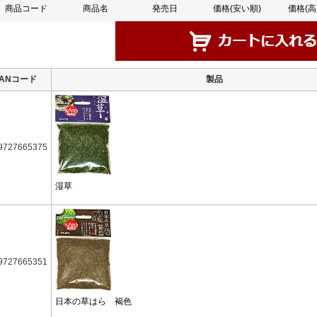
商品コード
商品名
発売日
価格(安い順)
価格(高
JANコード
製品
9727665375
湿草
9727665351
日本の草はら 褐色