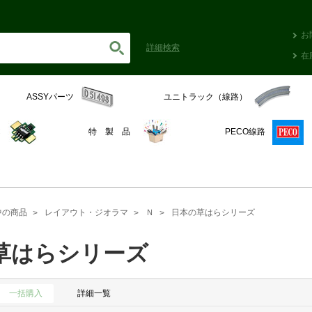
お
詳細
検索
在
ASSYパーツ
ユニトラック（線路）
C
特 製 品
PECO線路
中の商品
レイアウト・ジオラマ
Ｎ
日本の草はらシリーズ
草はらシリーズ
一括購入
詳細一覧