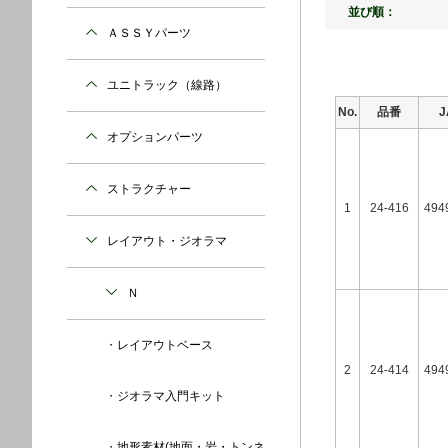
並び順：
ＡＳＳＹパーツ
ユニトラック（線路）
No.
品番
オプションパーツ
ストラクチャー
1
24-416
494
レイアウト・ジオラマ
Ｎ
レイアウトベース
2
24-414
494
ジオラマ入門キット
地形素材(地面・岩・トンネ