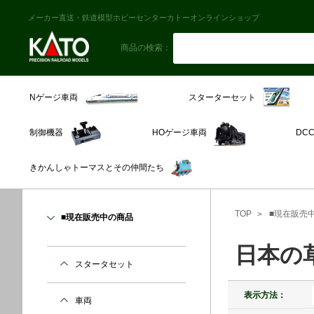
メーカー直送・鉄道模型ホビーセンターカトーオンラインショップ
商品の検索：
スターターセット
Nゲージ車両
制御機器
HOゲージ車両
DC
きかんしゃトーマスとその仲間たち
TOP
■現在販売
■現在販売中の商品
日本の
スタータセット
表示方法：
車両