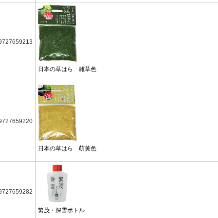
9727659213
日本の草はら 雑草色
9727659220
日本の草はら 萌黄色
9727659282
繁茂・深雪ボトル