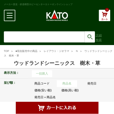
メーカー直送・鉄道模型ホビーセンターカトーオンラインショップ
0
詳細
検索
TOP
■現在販売中の商品
レイアウト・ジオラマ
Ｎ
ウッドランドシーニック
ス 樹木・草
ウッドランドシーニックス 樹木・草
表示方法：
一括購入
並び順：
商品コード
商品名
発売日
価格(安い順)
価格(高い順)
発売日＋商品名