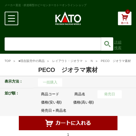
メーカー直送・鉄道模型ホビーセンターカトーオンラインショップ
0
詳細
検索
TOP
■現在販売中の商品
レイアウト・ジオラマ
Ｎ
PECO ジオラマ素材
PECO ジオラマ素材
表示方法：
一括購入
並び順：
商品コード
商品名
発売日
価格(安い順)
価格(高い順)
発売日＋商品名
1