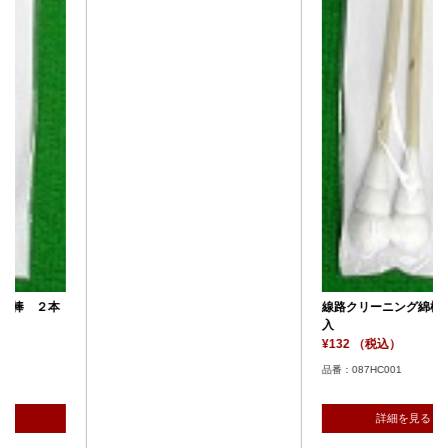
線路クリーニング綿棒 ２本
入
¥132 （税込）
品番：087HC001
詳細を見る