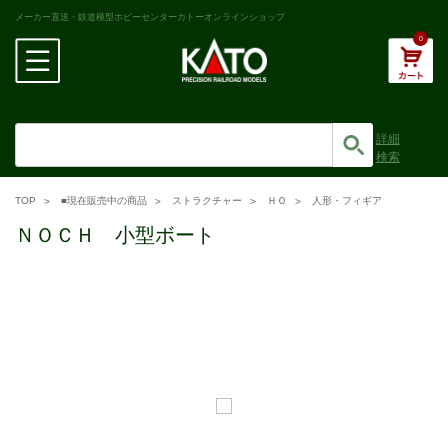
メーカー直送・鉄道模型ホビーセンターカトーオンラインショップ
0
詳細
検索
TOP
■現在販売中の商品
ストラクチャー
ＨＯ
人形・フィギア
ＮＯＣＨ 小型ボート