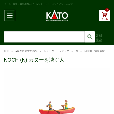
メーカー直送・鉄道模型ホビーセンターカトーオンラインショップ
0
詳細
検索
TOP
■現在販売中の商品
レイアウト・ジオラマ
Ｎ
NOCH 情景素材
NOCH (N) カヌーを漕ぐ人