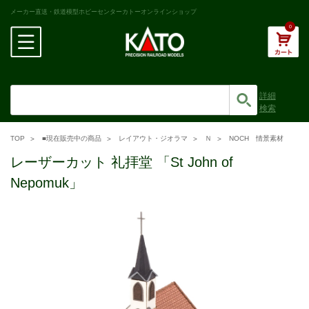
メーカー直送・鉄道模型ホビーセンターカトーオンラインショップ
0
詳細
検索
TOP
■現在販売中の商品
レイアウト・ジオラマ
Ｎ
NOCH 情景素材
レーザーカット 礼拝堂 「St John of
Nepomuk」