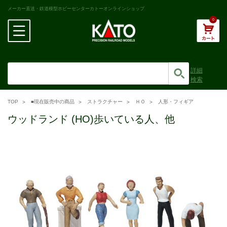
メーカー直送・鉄道模型ホビーセンターカトーオンラインショップ
0
詳細
検索
TOP
■現在販売中の商品
ストラクチャー
ＨＯ
人形・フィギア
ウッドランド (HO)歩いている人、他