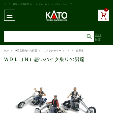
メーカー直送・鉄道模型ホビーセンターカトーオンラインショップ
0
詳細
検索
TOP
■現在販売中の商品
ストラクチャー
Ｎ
自動車
ＷＤＬ（Ｎ）悪いバイク乗りの男達