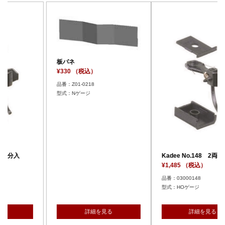
板バネ
込）
¥330 （税込）
18
品番：Z01-0218
ージ
型式：Nゲージ
Kadee No.148 2両分入
¥1,485 （税込）
品番：03000148
型式：HOゲージ
細を見る
詳細を見る
詳細を