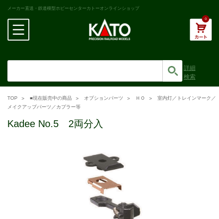
メーカー直送・鉄道模型ホビーセンターカトーオンラインショップ
0
詳細
検索
TOP
■現在販売中の商品
オプションパーツ
ＨＯ
室内灯／トレインマーク／
メイクアップパーツ／カプラー等
Kadee No.5 2両分入