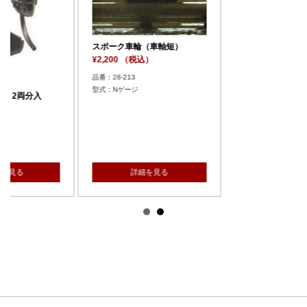
輪（車軸短）
税込）
ージ
細を見る