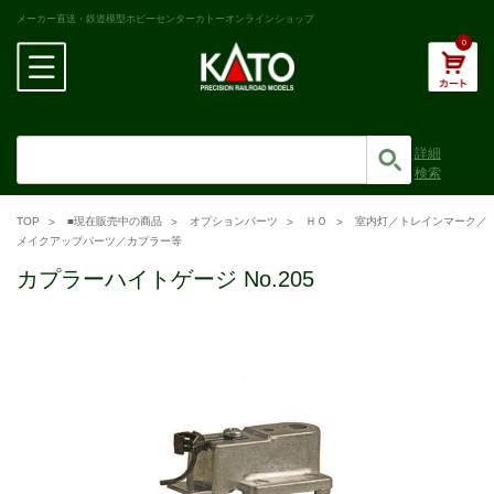
メーカー直送・鉄道模型ホビーセンターカトーオンラインショップ
0
詳細
検索
TOP
■現在販売中の商品
オプションパーツ
ＨＯ
室内灯／トレインマーク／
メイクアップパーツ／カプラー等
カプラーハイトゲージ No.205