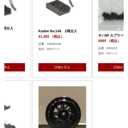
.148 2両分入
キハ80 カプラーセット
税込）
¥880 （税込）
48
品番：6062C3
ゲージ
型式：Nゲージ
細を見る
詳細を見る