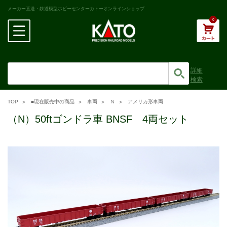
メーカー直送・鉄道模型ホビーセンターカトーオンラインショップ
0
詳細
検索
TOP
■現在販売中の商品
車両
Ｎ
アメリカ形車両
（N）50ftゴンドラ車 BNSF 4両セット