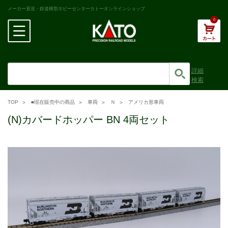
メーカー直送・鉄道模型ホビーセンターカトーオンラインショップ
0
詳細
検索
TOP
■現在販売中の商品
車両
Ｎ
アメリカ形車両
(N)カバードホッパー BN 4両セット