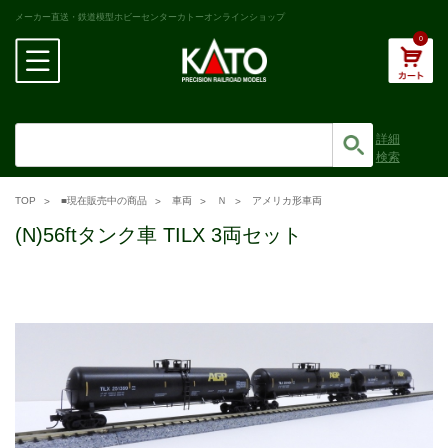
メーカー直送・鉄道模型ホビーセンターカトーオンラインショップ
0
詳細
検索
TOP
■現在販売中の商品
車両
Ｎ
アメリカ形車両
(N)56ftタンク車 TILX 3両セット