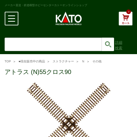
メーカー直送・鉄道模型ホビーセンターカトーオンラインショップ
0
詳細
検索
TOP
■現在販売中の商品
ストラクチャー
Ｎ
その他
アトラス (N)55クロス90