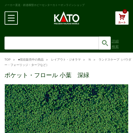
メーカー直送・鉄道模型ホビーセンターカトーオンラインショップ
0
詳細
検索
TOP
■現在販売中の商品
レイアウト・ジオラマ
Ｎ
ランドスケープ（パウダ
ー・フォーリッジ・ターフなど）
ポケット・フロール 小葉 深緑