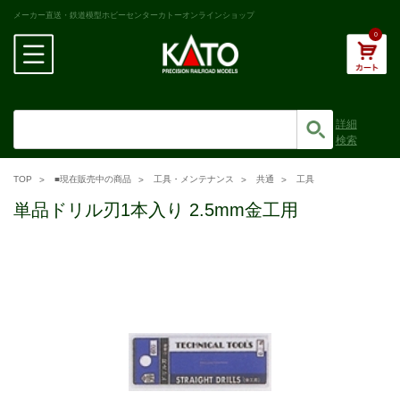
メーカー直送・鉄道模型ホビーセンターカトーオンラインショップ
0
詳細
検索
TOP
■現在販売中の商品
工具・メンテナンス
共通
工具
単品ドリル刃1本入り 2.5mm金工用