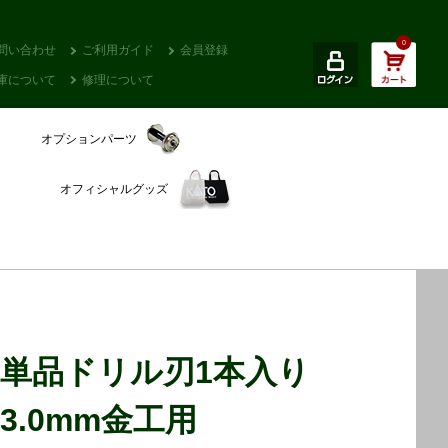
0
問い合わせ
ご利用ガイド
会員登録
庫について
修理について
オプションパーツ
オフィシャルグッズ
単品ドリル刃1本入り
3.0mm金工用