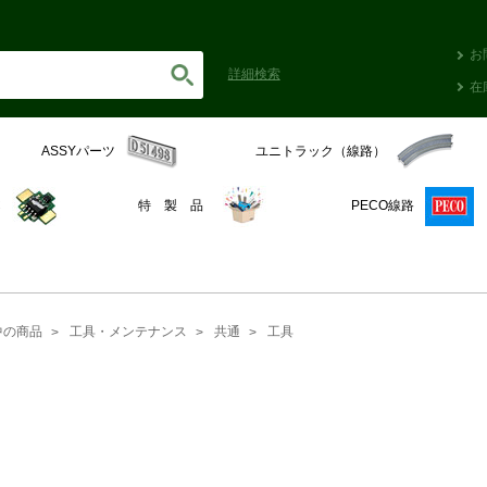
お
詳細
検索
在
ASSYパーツ
ユニトラック（線路）
C
特 製 品
PECO線路
中の商品
工具・メンテナンス
共通
工具