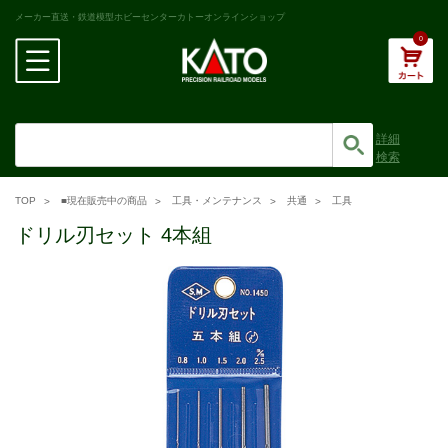
メーカー直送・鉄道模型ホビーセンターカトーオンラインショップ
0
詳細
検索
TOP
■現在販売中の商品
工具・メンテナンス
共通
工具
ドリル刃セット 4本組