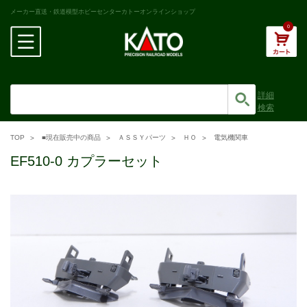
メーカー直送・鉄道模型ホビーセンターカトーオンラインショップ
0
詳細
検索
TOP
■現在販売中の商品
ＡＳＳＹパーツ
ＨＯ
電気機関車
EF510-0 カプラーセット