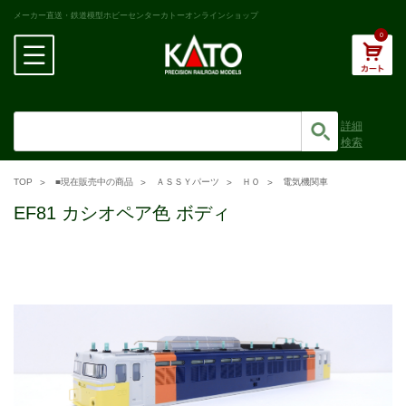
メーカー直送・鉄道模型ホビーセンターカトーオンラインショップ
0
詳細
検索
TOP
■現在販売中の商品
ＡＳＳＹパーツ
ＨＯ
電気機関車
EF81 カシオペア色 ボディ