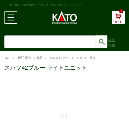
メーカー直送・鉄道模型ホビーセンターカトーオンラインショップ
0
詳細
検索
TOP
■現在販売中の商品
ＡＳＳＹパーツ
ＨＯ
客車
スハフ42ブルー ライトユニット