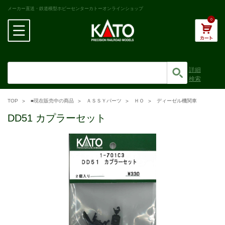
メーカー直送・鉄道模型ホビーセンターカトーオンラインショップ
0
詳細
検索
TOP
■現在販売中の商品
ＡＳＳＹパーツ
ＨＯ
ディーゼル機関車
DD51 カプラーセット