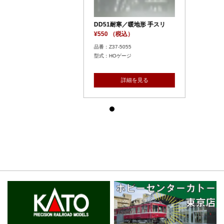
DD51耐寒／暖地形 手スリ
¥550 （税込）
品番：Z37-5055
型式：HOゲージ
詳細を見る