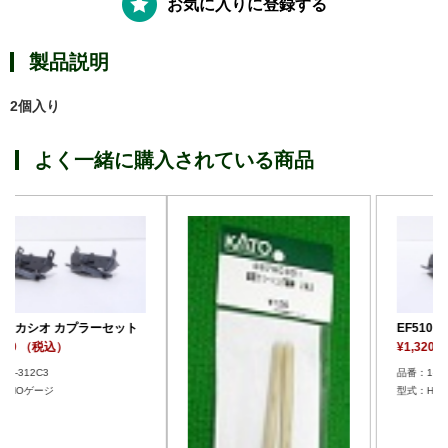
お気に入りに登録する
製品説明
2個入り
よく一緒に購入されている商品
ト
EF510カシオ カプラーセット
¥1,320 （税込）
品番：1-312C3
型式：HOゲージ