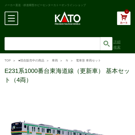
メーカー直送・鉄道模型ホビーセンターカトーオンラインショップ
0
詳細
検索
TOP
■現在販売中の商品
車両
Ｎ
電車形 車両セット
E231系1000番台東海道線（更新車） 基本セッ
ト（4両）