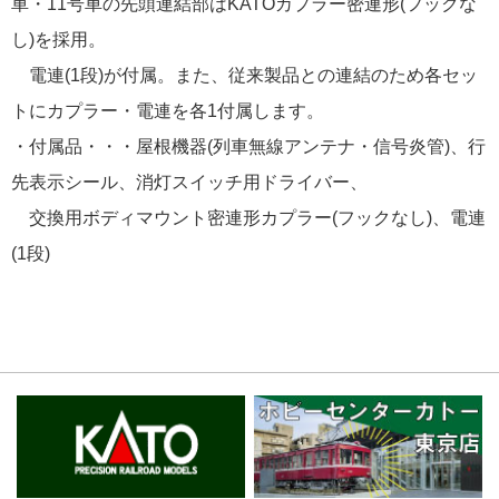
車・11号車の先頭連結部はKATOカプラー密連形(フックな
し)を採用。
電連(1段)が付属。また、従来製品との連結のため各セッ
トにカプラー・電連を各1付属します。
・付属品・・・屋根機器(列車無線アンテナ・信号炎管)、行
先表示シール、消灯スイッチ用ドライバー、
交換用ボディマウント密連形カプラー(フックなし)、電連
(1段)