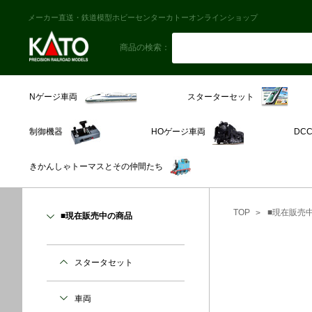
メーカー直送・鉄道模型ホビーセンターカトーオンラインショップ
商品の検索：
スターターセット
Nゲージ車両
制御機器
HOゲージ車両
DC
きかんしゃトーマスとその仲間たち
TOP
■現在販売
■現在販売中の商品
スタータセット
車両