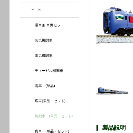
Ｎ
電車形 車両セット
蒸気機関車
電気機関車
ディーゼル機関車
電車 (単品)
客車(単品・セット)
気動車 (単品・セット)
製品説明
貨車 (単品・セット)