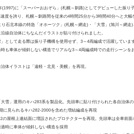
9年(1997)に「スーパーおおぞら」(札幌～釧路)としてデビューした振
業最高速度を誇り、札幌～釧路間を従来の4時間25分から3時間40分へと大
)3月より石北本線の特急「オホーツク」(札幌～網走)・「大雪」(旭川～網
に沿線自治体にちなんだイラストが貼り付けられました。
雪」として走る際は振り子機構を使用せず、3～4両編成で活躍していま
過時も車体が傾斜しない構造でリアルな3～4両編成時での走行シーンを
自治体イラストは「遠軽・北見・美幌」を再現。
大雪」運用のキハ283系を製品化。先頭車に貼り付けられた各自治体
期に見られるキハ282-2000を含めた増結編成を再現
282の屋根上連結面に増設されたプロテクターを再現。先頭車は全車前
通過時に車体が傾斜しない構造を採用