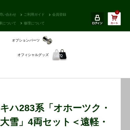
0
問い合わせ
ご利用ガイド
会員登録
庫について
修理について
オプションパーツ
オフィシャルグッズ
キハ283系「オホーツク・
大雪」4両セット＜遠軽・