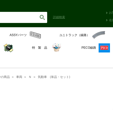
お
詳細
検索
在
ASSYパーツ
ユニトラック（線路）
C
特 製 品
PECO線路
中の商品
車両
Ｎ
気動車 (単品・セット)