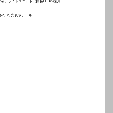
付済。ライトユニットは白色LEDを採用
各2、行先表示シール