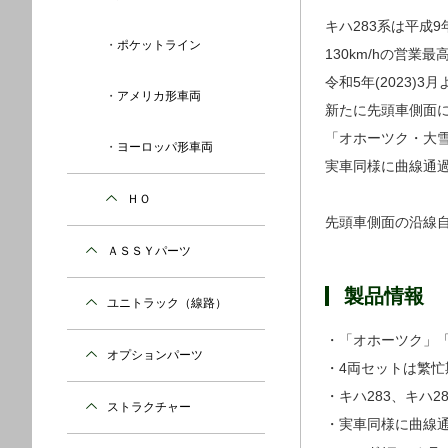
キハ283系は平成
ポケットライン
130km/hの営
令和5年(2023
アメリカ形車両
新たに先頭車側面
「オホーツク・大
ヨーロッパ形車両
実車同様に曲線通
ＨＯ
先頭車側面の沿線
ＡＳＳＹパーツ
製品情報
ユニトラック（線路）
・「オホーツク」「
オプションパーツ
・4両セットは繁忙
・キハ283、キハ
ストラクチャー
・実車同様に曲線