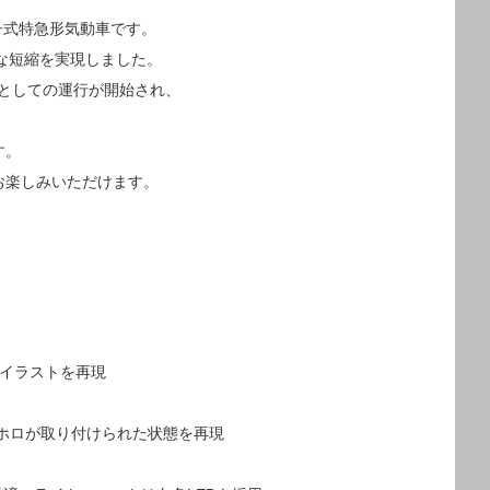
り子式特急形気動車です。
幅な短縮を実現しました。
走)としての運行が開始され、
す。
お楽しみいただけます。
のイラストを再現
面ホロが取り付けられた状態を再現