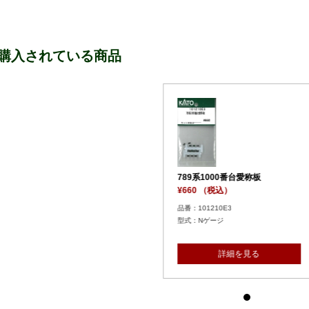
購入されている商品
モハ789-2
¥2,200 
品番：74269
台愛称板
789系1000番台パンタグラフ
型式：N
¥550 （税込）
品番：74268F
型式：Nゲージ
を見る
詳細を見る