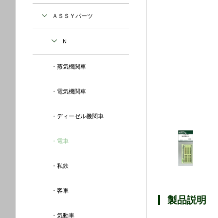
ＡＳＳＹパーツ
Ｎ
蒸気機関車
電気機関車
ディーゼル機関車
電車
私鉄
客車
製品説明
気動車