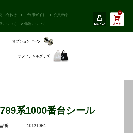
0
問い合わせ
ご利用ガイド
会員登録
庫について
修理について
オプションパーツ
オフィシャルグッズ
789系1000番台シール
品番
101210E1