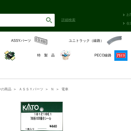
お
詳細
検索
在
ASSYパーツ
ユニトラック（線路）
C
特 製 品
PECO線路
中の商品
ＡＳＳＹパーツ
Ｎ
電車