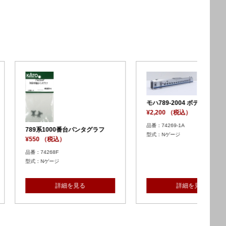
004 ボディ
（税込）
-1A
78
ゲージ
¥6
品番：
型式
詳細を見る