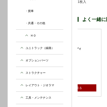
1枚入
貨車
よく一緒に
共通・その他
ＨＯ
ユニトラック（線路）
オプションパーツ
789系1000番
¥660 （税込）
品番：101210E3
ストラクチャー
型式：Nゲージ
レイアウト・ジオラマ
詳細
工具・メンテナンス