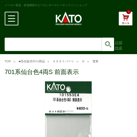
メーカー直送・鉄道模型ホビーセンターカトーオンラインショップ
0
詳細
検索
TOP
■現在販売中の商品
ＡＳＳＹパーツ
Ｎ
電車
701系仙台色4両S 前面表示