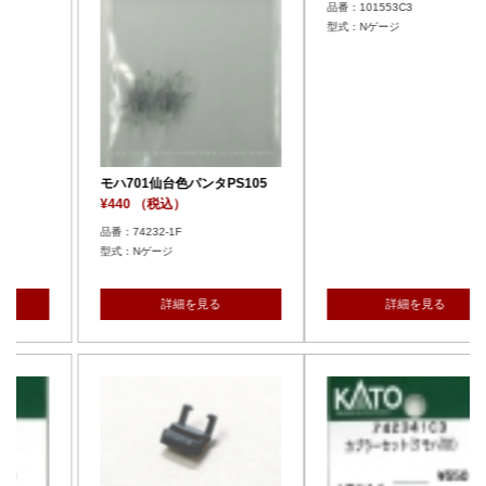
品番：101553C3
型式：Nゲージ
タPS105
モハ701仙台色パンタPS
¥440 （税込）
品番：74232-1F
型式：Nゲージ
る
詳細を見る
詳細を見る