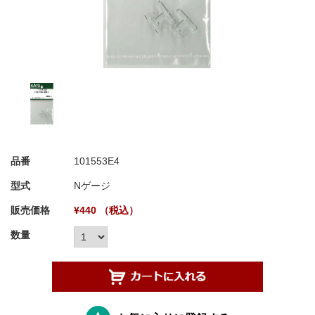
品番
101553E4
型式
Nゲージ
販売価格
¥440 （税込）
数量