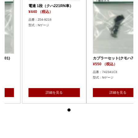
1RN車）
電連 1段（クハ221RN
¥440 （税込）
品番：Z04-9216
型式：Nゲージ
カプラーセット(クモハ701)
¥550 （税込）
品番：742341C3
型式：Nゲージ
る
詳細を見る
詳細を見る