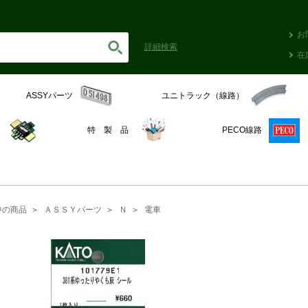
お
詳細
検索
在
ASSYパーツ
ユニトラック（線路）
C
特 製 品
PECO線路
中の商品
ＡＳＳＹパーツ
Ｎ
電車