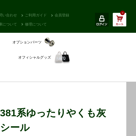
0
問い合わせ
ご利用ガイド
会員登録
庫について
修理について
オプションパーツ
オフィシャルグッズ
381系ゆったりやくも灰
シール