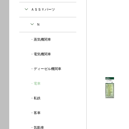
ＡＳＳＹパーツ
Ｎ
蒸気機関車
電気機関車
ディーゼル機関車
電車
私鉄
客車
気動車