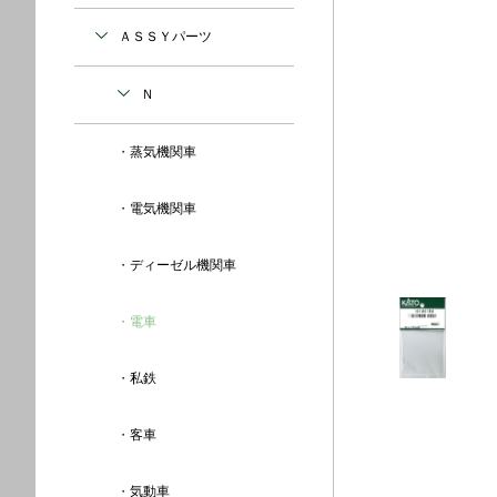
ＡＳＳＹパーツ
Ｎ
蒸気機関車
電気機関車
ディーゼル機関車
電車
私鉄
客車
気動車