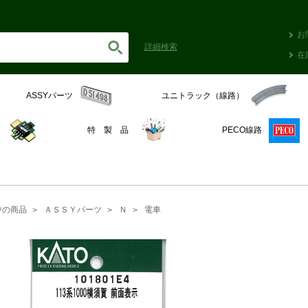
お
詳細
検索
在
ASSYパーツ
ユニトラック（線路）
C
特 製 品
PECO線路
中の商品
ＡＳＳＹパーツ
Ｎ
電車