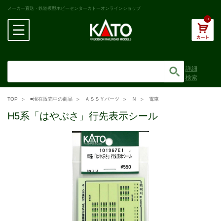
メーカー直送・鉄道模型ホビーセンターカトーオンラインショップ
0
詳細
検索
TOP
■現在販売中の商品
ＡＳＳＹパーツ
Ｎ
電車
H5系「はやぶさ」行先表示シール