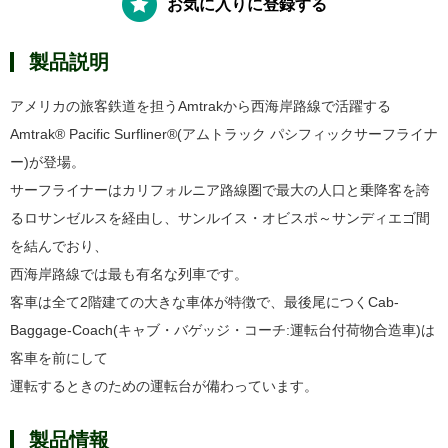
お気に入りに登録する
製品説明
アメリカの旅客鉄道を担うAmtrakから西海岸路線で活躍する
Amtrak® Pacific Surfliner®(アムトラック パシフィックサーフライナ
ー)が登場。
サーフライナーはカリフォルニア路線圏で最大の人口と乗降客を誇
るロサンゼルスを経由し、サンルイス・オビスポ～サンディエゴ間
を結んでおり、
西海岸路線では最も有名な列車です。
客車は全て2階建ての大きな車体が特徴で、最後尾につくCab-
Baggage-Coach(キャブ・バゲッジ・コーチ:運転台付荷物合造車)は
客車を前にして
運転するときのための運転台が備わっています。
製品情報