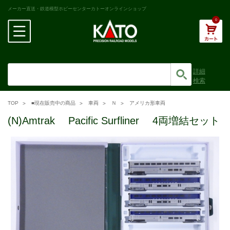
メーカー直送・鉄道模型ホビーセンターカトーオンラインショップ
0
詳細
検索
TOP
■現在販売中の商品
車両
Ｎ
アメリカ形車両
(N)Amtrak Pacific Surfliner 4両増結セット