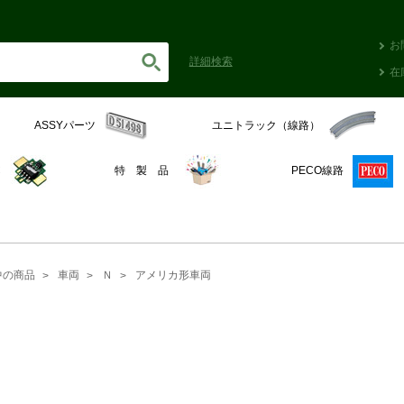
お
詳細
検索
在
ASSYパーツ
ユニトラック（線路）
C
特 製 品
PECO線路
中の商品
車両
Ｎ
アメリカ形車両