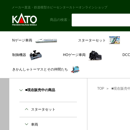
メーカー直送・鉄道模型ホビーセンターカトーオンラインショップ
商品の検索：
スターターセット
Nゲージ車両
制御機器
HOゲージ車両
DC
きかんしゃトーマスとその仲間たち
TOP
■現在販売
■現在販売中の商品
スタータセット
車両