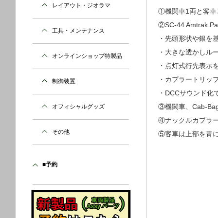
レイアウト・ジオラマ
①機関車1両と客車
②SC-44 Amtrak Paci
工具・メンテナンス
・先頭形状や銀を基
・大きな透かしル
オンラインショップ特製品
・点灯式行先表示を再
・カプラートリッ
制御装置
・DCCサウンド化
③機関車、Cab-B
オフィシャルグッズ
④ナックルカプラ
その他
⑤客車は上部を青に
■予約