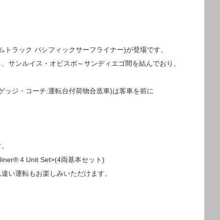
ner®(アムトラック パシフィックサーフライナー)が登場です。
し、サンルイス・オビスポ～サンディエゴ間を結んでおり、
・バゲッジ・コーチ:運転台付荷物合造車)は客車を前に
す。
ner® 4 Unit Set>(4両基本セット)
)と合わせて、すれ違い運転もお楽しみいただけます。