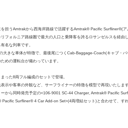
うAmtrakから西海岸路線で活躍するAmtrak® Pacific Surfli
カリフォルニア路線圏で最大の人口と乗降客を誇るロサンゼルスを経由
も有名な列車です。
大きな車体が特徴で、最後尾につくCab-Baggage-Coach(キャブ
のための運転台が備わっています。
とまった8両フル編成のセットで登場。
先表示や客車の外観など、サーフライナーの特徴を模型で再現いたしま
発売予定の<106-9001 SC-44 Charger, Amtrak® Pacific Surfli
rak® Pacific Surfliner® 4 Car Add-on Set>(4両増結セット