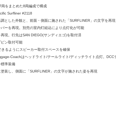
7両をまとめた8両編成で構成
fic Surfliner #2118
調とした外観と、前面・側面に施された「SURFLINER」の文字を再現
ーバーを再現。別売の室内灯組込により点灯化が可能
現。行先はSAN DIEGO(サンディエゴ)を取付済
プピン取付可能
できるようにスピーカー取付スペースを確保
aggage-Coachはヘッドライト/テールライト/ディッチライト点灯。D
ー標準装備
塗装し、側面に「SURFLINER」の文字が施された姿を再現