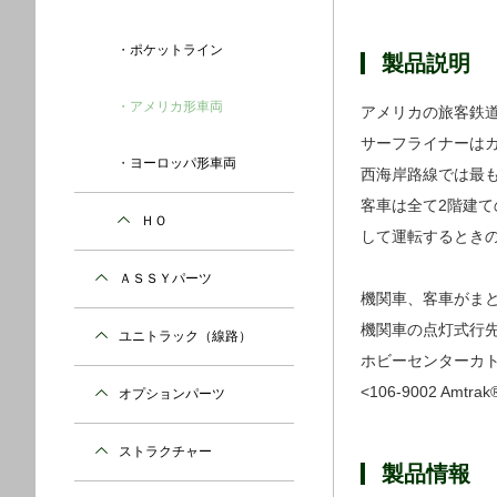
ポケットライン
製品説明
アメリカ形車両
アメリカの旅客鉄道を担
サーフライナーは
ヨーロッパ形車両
西海岸路線では最
客車は全て2階建ての
ＨＯ
して運転するとき
ＡＳＳＹパーツ
機関車、客車がま
機関車の点灯式行
ユニトラック（線路）
ホビーセンターカトーから同時
<106-9002 Amt
オプションパーツ
ストラクチャー
製品情報