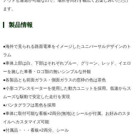
アウトも通過が可能なので、場所を問わず幅広くお楽しみいただけ
ます。
製品情報
●海外で見られる路面電車をイメージしたユニバーサルデザインのト
ラム
●車体上部は白、下部はそれぞれブルー、グリーン、レッド、イエロ
ーを施した車番・ロゴ類の無いシンプルな外観
●各製品とも前面ガラス・側面ガラスの窓枠の色は茶色
●小形コアレスモーターを使用した動力ユニットを採用。低速からス
ムーズな駆動で安定した走行を実現
●パンタグラフは黒色を採用
●車体に取付可能な看板×2両分(無地)とシールが付属。お好みのスタ
イルへカスタマイズ可能
●付属品・・・看板×2両分、シール