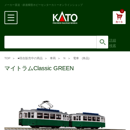
メーカー直送・鉄道模型ホビーセンターカトーオンラインショップ
0
詳細
検索
TOP
■現在販売中の商品
車両
Ｎ
電車 (単品)
マイトラムClassic GREEN