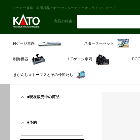
メーカー直送・鉄道模型ホビーセンターカトーオンラインショップ
商品の検索：
スターターセット
Nゲージ車両
制御機器
HOゲージ車両
DC
きかんしゃトーマスとその仲間たち
■現在販売中の商品
■予約