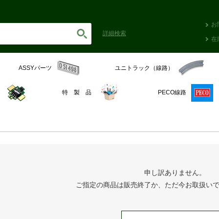
お
詳細
検索
在
ASSYパーツ
ユニトラック（線路）
C
特 製 品
PECO線路
申し訳ありません。
ご指定の商品は販売終了か、ただ今お取扱い