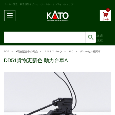
メーカー直送・鉄道模型ホビーセンターカトーオンラインショップ
0
詳細
検索
TOP
■現在販売中の商品
ＡＳＳＹパーツ
ＨＯ
ディーゼル機関車
DD51貨物更新色 動力台車A