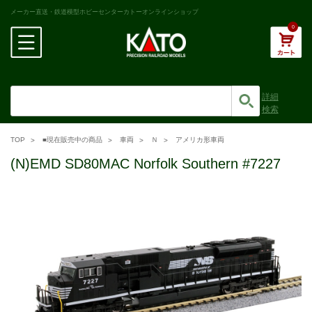
メーカー直送・鉄道模型ホビーセンターカトーオンラインショップ
0
詳細
検索
TOP
■現在販売中の商品
車両
Ｎ
アメリカ形車両
(N)EMD SD80MAC Norfolk Southern #7227