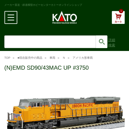
メーカー直送・鉄道模型ホビーセンターカトーオンラインショップ
0
詳細
検索
TOP
■現在販売中の商品
車両
Ｎ
アメリカ形車両
(N)EMD SD90/43MAC UP #3750