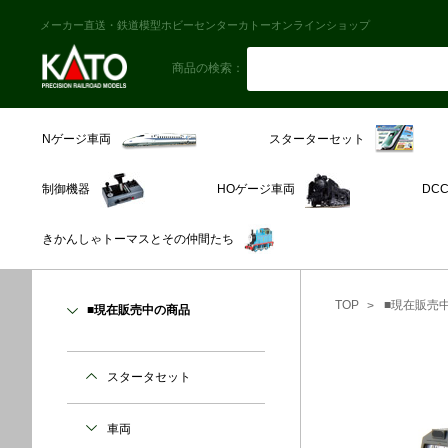
メーカー直送・鉄道模型ホビーセンターカトーオンラインショップ
商品の検索：
スターターセット
Nゲージ車両
制御機器
HOゲージ車両
DC
きかんしゃトーマスとその仲間たち
TOP
■現在販売
■現在販売中の商品
スタータセット
車両