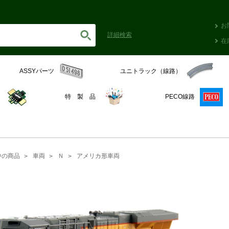
お
詳細
検索
在
ASSYパーツ
ユニトラック（線路）
C
特 製 品
PECO線路
中の商品
車両
Ｎ
アメリカ形車両