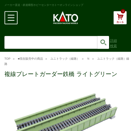
メーカー直送・鉄道模型ホビーセンターカトーオンラインショップ
0
詳細
検索
TOP
■現在販売中の商品
ユニトラック（線路）
Ｎ
ユニトラック（線路）線
路
複線プレートガーダー鉄橋 ライトグリーン