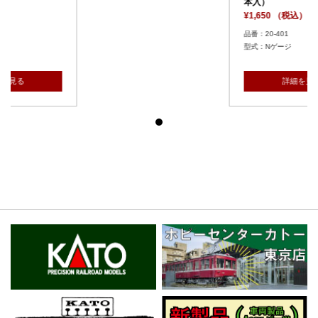
本入）
¥1,650 （税込）
品番：20-401
型式：Nゲージ
詳細を見る