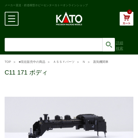
メーカー直送・鉄道模型ホビーセンターカトーオンラインショップ
0
詳細
検索
TOP
■現在販売中の商品
ＡＳＳＹパーツ
Ｎ
蒸気機関車
C11 171 ボディ