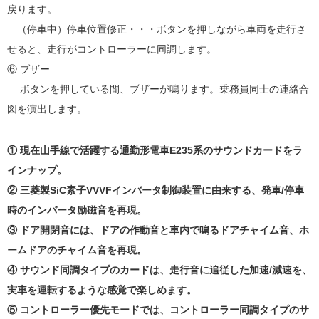
戻ります。
（停車中）停車位置修正・・・ボタンを押しながら車両を走行さ
せると、走行がコントローラーに同調します。
⑥ ブザー
ボタンを押している間、ブザーが鳴ります。乗務員同士の連絡合
図を演出します。
① 現在山手線で活躍する通勤形電車E235系のサウンドカードをラ
インナップ。
② 三菱製SiC素子VVVFインバータ制御装置に由来する、発車/停車
時のインバータ励磁音を再現。
③ ドア開閉音には、ドアの作動音と車内で鳴るドアチャイム音、ホ
ームドアのチャイム音を再現。
④ サウンド同調タイプのカードは、走行音に追従した加速/減速を、
実車を運転するような感覚で楽しめます。
⑤ コントローラー優先モードでは、コントローラー同調タイプのサ