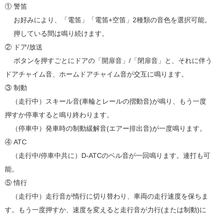
① 警笛
お好みにより、「電笛」「電笛+空笛」2種類の音色を選択可能。
押している間は鳴り続けます。
② ドア/放送
ボタンを押すごとにドアの「開扉音」/「閉扉音」と、それに伴う
ドアチャイム音、ホームドアチャイム音が交互に鳴ります。
③ 制動
（走行中）スキール音(車輪とレールの摺動音)が鳴り、もう一度
押すか停車すると鳴り終わります。
（停車中）発車時の制動緩解音(エアー排出音)が一度鳴ります。
④ ATC
（走行中/停車中共に）D-ATCのベル音が一回鳴ります。連打も可
能。
⑤ 情行
（走行中）走行音が惰行に切り替わり、車両の走行速度を保ちま
す。もう一度押すか、速度を変えると走行音が力行(または制動)に