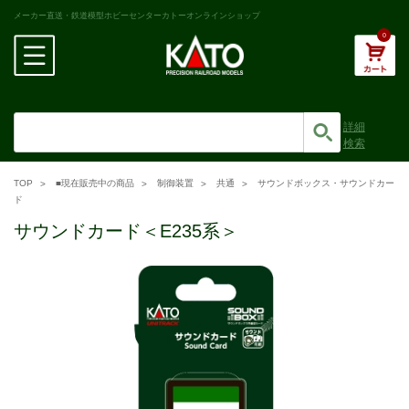
メーカー直送・鉄道模型ホビーセンターカトーオンラインショップ
0
詳細
検索
TOP
■現在販売中の商品
制御装置
共通
サウンドボックス・サウンドカー
ド
サウンドカード＜E235系＞