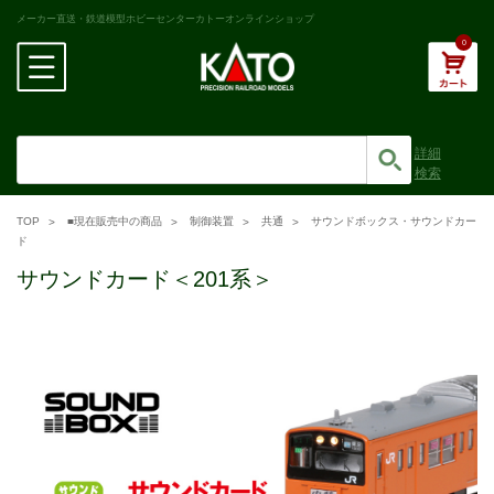
メーカー直送・鉄道模型ホビーセンターカトーオンラインショップ
0
詳細
検索
TOP
■現在販売中の商品
制御装置
共通
サウンドボックス・サウンドカー
ド
サウンドカード＜201系＞