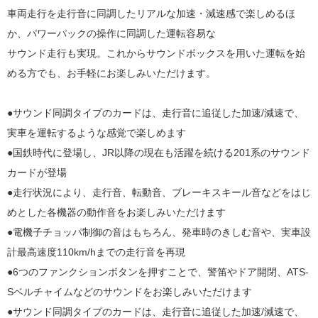
車両走行を走行音に同調したリアルな加速・減速感で楽しめるほ
か、パワーパックの操作に同調した運転容易な
サウンド走行も実現。これからサウンドボックスを用いた運転を始
める方でも、お手軽にお楽しみいただけます。
●サウンド同調タイプのカードは、走行音に追従した加速/減速で、
実車を運転するような感覚で楽しめます
●国鉄時代に登場し、JR以降の現在も活躍を続ける201系のサウンド
カードが登場
●走行状況により、走行音、転動音、ブレーキスキール音などをはじ
めとした各機器の動作音をお楽しみいただけます
●電機子チョッパ制御の音はもちろん、発車時のきしむ音や、実車設
計最高速度110km/hまでの走行音を再現
●6つのファンクションボタンを押すことで、警笛やドア開閉、ATS-
Sベルチャイムなどのサウンドをお楽しみいただけます
●サウンド同調タイプのカードは、走行音に追従した加速/減速で、