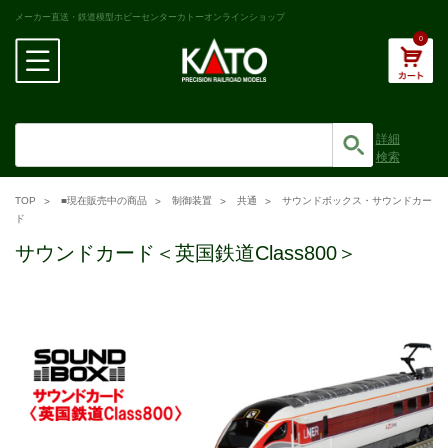
メーカー直送・鉄道模型ホビーセンターカトーオンラインショップ
0
詳細
検索
TOP
■現在販売中の商品
制御装置
共通
サウンドボックス・サウンドカー
ド
サウンドカード＜英国鉄道Class800＞