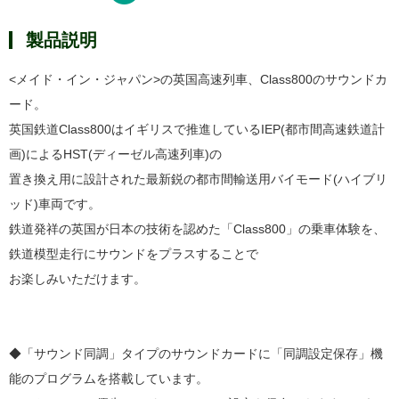
製品説明
<メイド・イン・ジャパン>の英国高速列車、Class800のサウンドカ
ード。
英国鉄道Class800はイギリスで推進しているIEP(都市間高速鉄道計
画)によるHST(ディーゼル高速列車)の
置き換え用に設計された最新鋭の都市間輸送用バイモード(ハイブリ
ッド)車両です。
鉄道発祥の英国が日本の技術を認めた「Class800」の乗車体験を、
鉄道模型走行にサウンドをプラスすることで
お楽しみいただけます。
◆「サウンド同調」タイプのサウンドカードに「同調設定保存」機
能のプログラムを搭載しています。