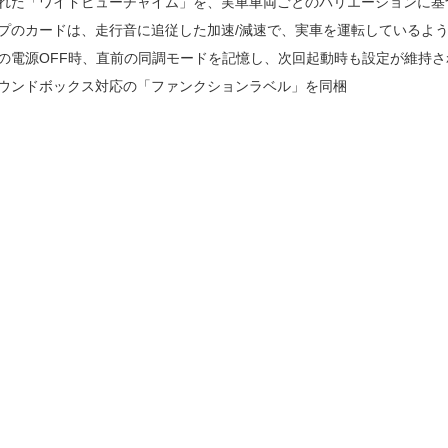
された「ワイドビューチャイム」を、実車車両ごとのバリエーションに基
イプのカードは、走行音に追従した加速/減速で、実車を運転しているよ
の電源OFF時、直前の同調モードを記憶し、次回起動時も設定が維持
サウンドボックス対応の「ファンクションラベル」を同梱