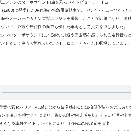
エンジンのターボサウンド!旅を彩るワイドビューチャイム!
3年(1988)に登場したJR東海の特急用気動車で、〈ワイドビューひだ
た海外メーカーのカミンズ製エンジンを搭載したことが話題になり、国
サウンド、外観や居住性の面でも優れた車両として人気を博しました。
ンジンのターボサウンドによる鋭い加速や疾走感を感じられる走行音な
セントとして車内で流れていたワイドビューチャイムも収録しています
走行音の変化をリアルに感じながら臨場感ある鉄道模型体験をお楽しみい
ションボタンを押すことにより、鋭い加速や疾走感を味わえる走行音や各
大きくなる車外アイドリング音により、駅停車の臨場感を演出