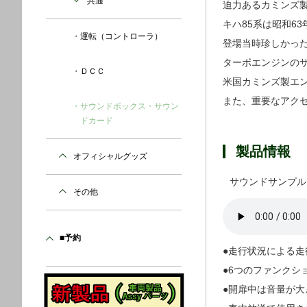
共通
迫力あるカミンズ製
キハ85系は昭和6
運転（コントローラ）
登場当時珍しかっ
ターボエンジンの
ＤＣＣ
米国カミンズ製エ
また、重要なアク
サウンドボックス・サウン
ドカード
製品情報
オフィシャルグッズ
サウンドサンプル
その他
■予約
●走行状況による
●6つのファンク
●開扉中は音量が