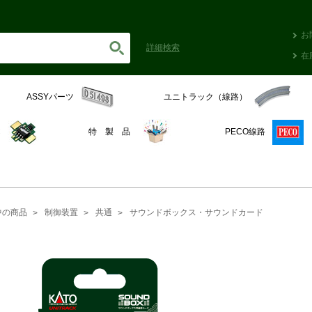
お
詳細
検索
在
ASSYパーツ
ユニトラック（線路）
C
特 製 品
PECO線路
中の商品
制御装置
共通
サウンドボックス・サウンドカード