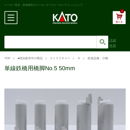
メーカー直送・鉄道模型ホビーセンターカトーオンラインショップ
0
詳細
検索
TOP
■現在販売中の商品
ストラクチャー
Ｎ
鉄道設備・小物
単線鉄橋用橋脚No.5 50mm