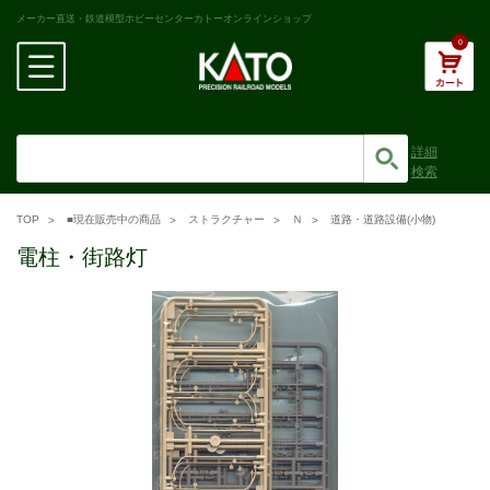
メーカー直送・鉄道模型ホビーセンターカトーオンラインショップ
0
詳細
検索
TOP
■現在販売中の商品
ストラクチャー
Ｎ
道路・道路設備(小物)
電柱・街路灯