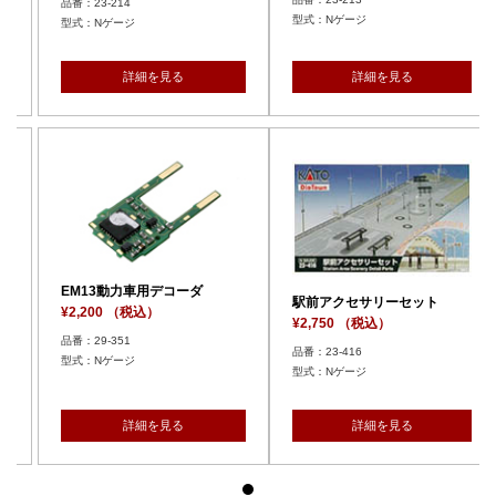
品番：23-214
型式：Nゲージ
型式：Nゲージ
見る
詳細を見る
詳細を見る
デコーダ
EM13動力車用デコー
駅前アクセサリーセット
¥2,200 （税込）
¥2,750 （税込）
品番：29-351
品番：23-416
型式：Nゲージ
型式：Nゲージ
見る
詳細を見る
詳細を見る