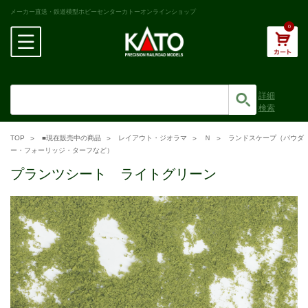
メーカー直送・鉄道模型ホビーセンターカトーオンラインショップ
0
詳細
検索
TOP
■現在販売中の商品
レイアウト・ジオラマ
Ｎ
ランドスケープ（パウダ
ー・フォーリッジ・ターフなど）
プランツシート ライトグリーン