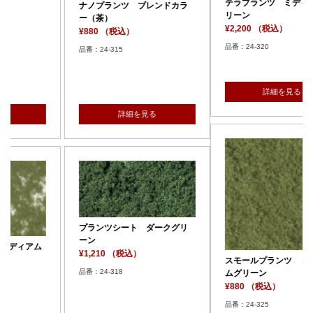
テラプランツ ミディアムグ
ンドカラ
スモールプランツ ライ
リーン
リーン
¥2,200 （税込）
¥880 （税込）
品番：24-320
品番：24-324
詳細を見る
詳細を見る
る
ークグリ
スモールプランツ ミディア
ムグリーン
¥880 （税込）
天然素材植物 ライトグ
品番：24-325
ン